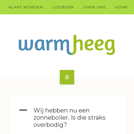
KLANT WORDEN
LOGBOEK
OVER ONS
HOME
KLANT WARM HEEG WORDEN?
HÚS
A
Wij hebben nu een
DOARP
zonneboiler. Is die straks
overbodig?
TECHNYK