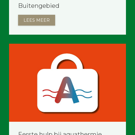
Buitengebied
LEES MEER
Eerste hulp bij aquathermie