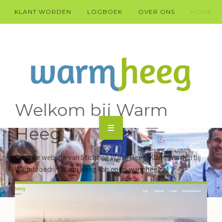
KLANT WORDEN
LOGBOEK
OVER ONS
HOME
Welkom bij Warm
Heeg
KLANT WARM HEEG WORDEN?
Dit is de website van Stichting Warm Heeg. Klant worden bij
HÚS
Warmtebedrijf Warm Heeg kan op
us.warmheeg.nl
DOARP
TECHNYK