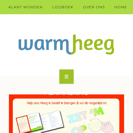
KLANT WORDEN
LOGBOEK
OVER ONS
HOME
KLANT WARM HEEG WORDEN?
HÚS
DOARP
TECHNYK