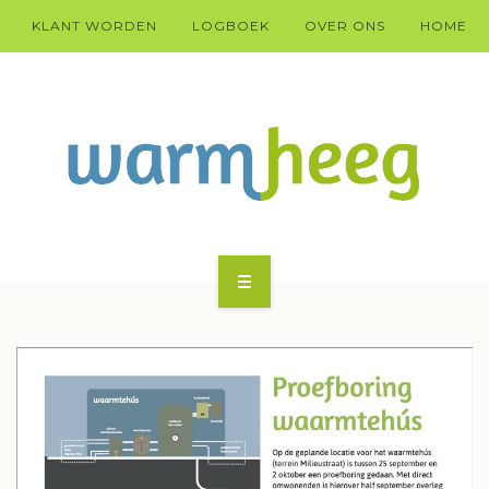
KLANT WORDEN
LOGBOEK
OVER ONS
HOME
KLANT WARM HEEG WORDEN?
HÚS
DOARP
TECHNYK