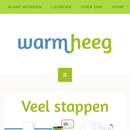
KLANT WORDEN
LOGBOEK
OVER ONS
HOME
KLANT WARM HEEG WORDEN?
HÚS
DOARP
TECHNYK