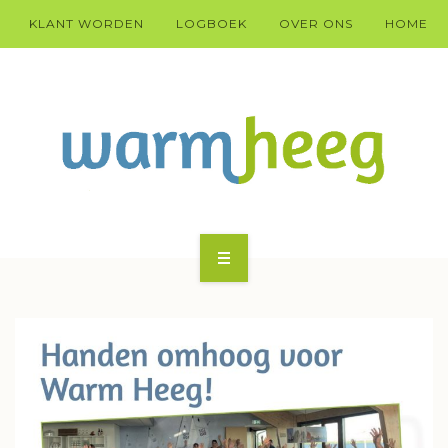
KLANT WORDEN
LOGBOEK
OVER ONS
HOME
KLANT WARM HEEG WORDEN?
HÚS
DOARP
TECHNYK