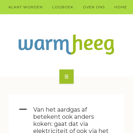
KLANT WORDEN
LOGBOEK
OVER ONS
HOME
KLANT WARM HEEG WORDEN?
HÚS
A
Van het aardgas af
DOARP
betekent ook anders
koken: gaat dat via
TECHNYK
elektriciteit of ook via het