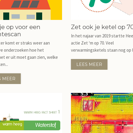
je op voor een
Zet ook je ketel op 7
tescan
In het najaar van 2019 startte He
er komt er straks weer aan
actie Zet ‘m op 70. Veel
 we onderzoeken hoe het
verwarmingsketels staan nog op 80
t er uit moet gaan zien, welke
en...
LEES MEER
S MEER