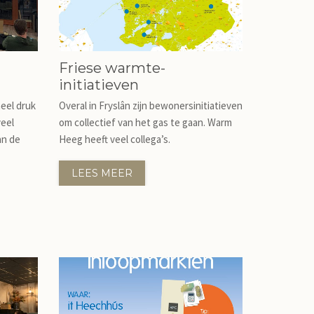
Friese warmte-
initiatieven
heel druk
Overal in Fryslân zijn bewonersinitiatieven
veel
om collectief van het gas te gaan. Warm
an de
Heeg heeft veel collega’s.
LEES MEER