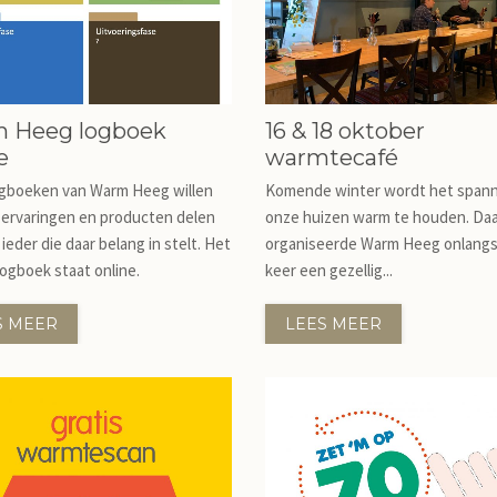
 Heeg logboek
16 & 18 oktober
e
warmtecafé
ogboeken van Warm Heeg willen
Komende winter wordt het span
 ervaringen en producten delen
onze huizen warm te houden. Da
ieder die daar belang in stelt. Het
organiseerde Warm Heeg onlang
ogboek staat online.
keer een gezellig...
S MEER
LEES MEER