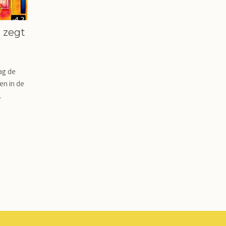
 zegt
ag de
en in de
.