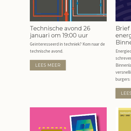
Technische avond 26
Brief
januari om 19:00 uur
energ
Binn
Geïnteresseerd in techniek? Kom naar de
technische avond.
Energiec
schreven
Binnenla
LEES MEER
versnell
burgers 
LEE