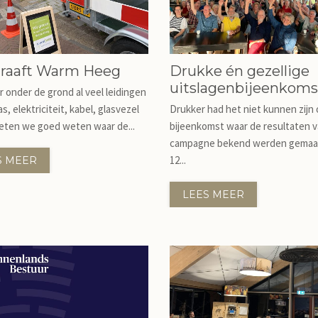
graaft Warm Heeg
Drukke én gezellige
uitslagenbijeenkoms
 onder de grond al veel leidingen
s, elektriciteit, kabel, glasvezel
Drukker had het niet kunnen zijn
eten we goed weten waar de...
bijeenkomst waar de resultaten 
campagne bekend werden gemaa
12...
S MEER
LEES MEER