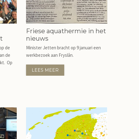
Friese aquathermie in het
t
nieuws
 op de
Minister Jetten bracht op 9 januari een
van de
werkbezoek aan Fryslân.
kt. Op
LEES MEER