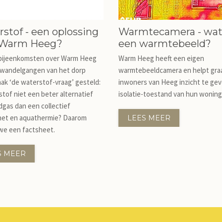
stof - een oplossing
Warmtecamera - wat
 Warm Heeg?
een warmtebeeld?
 bijeenkomsten over Warm Heeg
Warm Heeg heeft een eigen
 wandelgangen van het dorp
warmtebeeldcamera en helpt gra
ak ‘de waterstof-vraag’ gesteld:
inwoners van Heeg inzicht te gev
stof niet een beter alternatief
isolatie-toestand van hun woning
dgas dan een collectief
et en aquathermie? Daarom
LEES MEER
we een factsheet.
S MEER