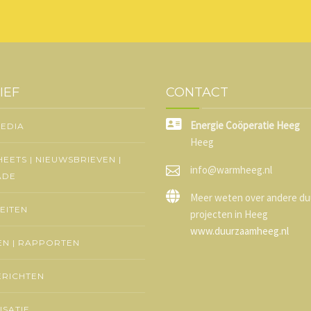
IEF
CONTACT
Energie Coöperatie Heeg
MEDIA
Heeg
HEETS | NIEUWSBRIEVEN |
info@warmheeg.nl
ADE
Meer weten over andere d
TEITEN
projecten in Heeg
www.duurzaamheeg.nl
N | RAPPORTEN
ERICHTEN
SATIE