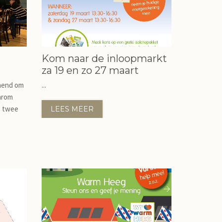
Kom naar de inloopmarkt
za 19 en zo 27 maart
nend om
...
arom
s twee
LEES MEER