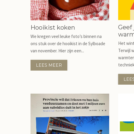
Geef 
Hooikist koken
warm
We kregen veel leuke foto’s binnen na
Het wint
ons stuk over de hooikist in de Sylboade
Terwijl
van november. Hier zijn een...
warmtene
techniek
LEES MEER
LEE