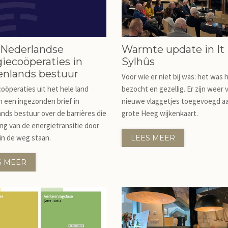
 Nederlandse
Warmte update in It
iecoöperaties in
Sylhûs
enlands bestuur
Voor wie er niet bij was: het was 
oöperaties uit het hele land
bezocht en gezellig. Er zijn weer 
 een ingezonden brief in
nieuwe vlaggetjes toegevoegd a
nds bestuur over de barrières die
grote Heeg wijkenkaart.
ing van de energietransitie door
in de weg staan.
LEES MEER
S MEER