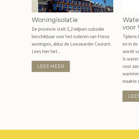
Woningisolatie
Water
voor
De provincie stelt 5,2 miljoen subsidie
beschikbaar voor het isoleren van Friese
Tijdens
woningen, aldus de Leeuwarder Courant.
en in de
Lees hier het...
wordt va
Is water
voor aar
LEES MEER
warmten
maakte 
LEE