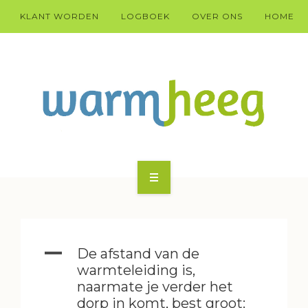
KLANT WORDEN
LOGBOEK
OVER ONS
HOME
KLANT WARM HEEG WORDEN?
HÚS
A
De afstand van de
DOARP
warmteleiding is,
naarmate je verder het
TECHNYK
dorp in komt, best groot: