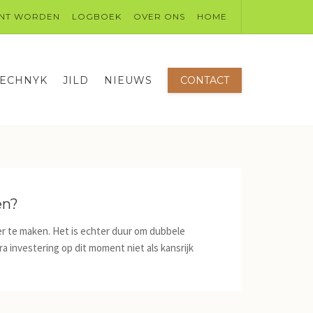
NT WORDEN
LOGBOEK
OVER ONS
HOME
TECHNYK
JILD
NIEUWS
CONTACT
en?
er te maken. Het is echter duur om dubbele
a investering op dit moment niet als kansrijk