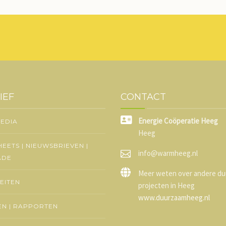
IEF
CONTACT
Energie Coöperatie Heeg
MEDIA
Heeg
HEETS | NIEUWSBRIEVEN |
info@warmheeg.nl
ADE
Meer weten over andere d
TEITEN
projecten in Heeg
www.duurzaamheeg.nl
N | RAPPORTEN