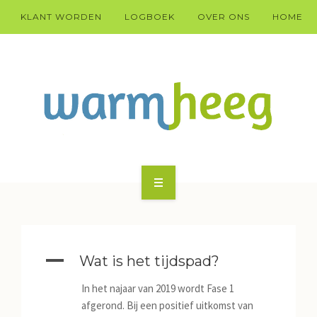
KLANT WORDEN
LOGBOEK
OVER ONS
HOME
KLANT WARM HEEG WORDEN?
HÚS
A
Wat is het tijdspad?
DOARP
In het najaar van 2019 wordt Fase 1
TECHNYK
afgerond. Bij een positief uitkomst van